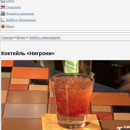
Спорт
Транспорт
Фильмы и анимация
Хобби и образование
Юмор
Главная
»
Видео
»
Хобби и образование
Коктейль «Нигрони»