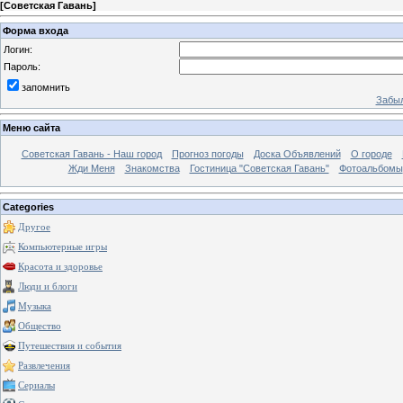
[
Советская Гавань
]
Форма входа
Логин:
Пароль:
запомнить
Забыл
Меню сайта
Советская Гавань - Наш город
Прогноз погоды
Доска Объявлений
О городе
Жди Меня
Знакомства
Гостиница "Советская Гавань"
Фотоальбомы
Categories
Другое
Компьютерные игры
Красота и здоровье
Люди и блоги
Музыка
Общество
Путешествия и события
Развлечения
Сериалы