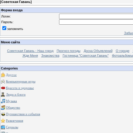
[
Советская Гавань
]
Форма входа
Логин:
Пароль:
запомнить
Забыл
Меню сайта
Советская Гавань - Наш город
Прогноз погоды
Доска Объявлений
О городе
Жди Меня
Знакомства
Гостиница "Советская Гавань"
Фотоальбомы
Categories
Другое
Компьютерные игры
Красота и здоровье
Люди и блоги
Музыка
Общество
Путешествия и события
Развлечения
Сериалы