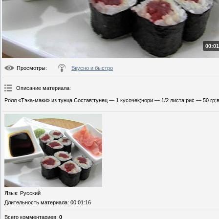
00:01
Просмотры
:
Вкусно и быстро
Описание материала
:
Ролл «Тэка-маки» из тунца.Состав:тунец — 1 кусочек;нори — 1/2 листа;рис — 50 гр;
Язык
: Русский
Длительность материала
: 00:01:16
Всего комментариев
:
0