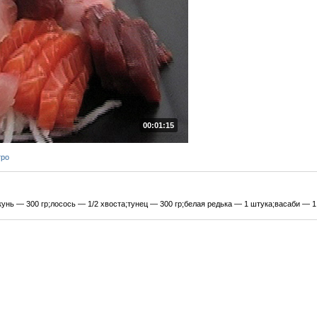
00:01:15
тро
унь — 300 гр;лосось — 1/2 хвоста;тунец — 300 гр;белая редька — 1 штука;васаби — 1 