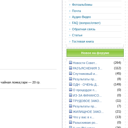
Фотоальбомы
Почта
Аудио-Видео
FAQ (вопрос/ответ)
Обратная связь
Статьи
Гостевая книга
Новое на форуме
(264)
Новости Совет...
(112)
РАЗЪЯСНЕНИЯ З...
(45)
Спутниковый и...
(8)
Результаты пр...
чайная ложка;гари — 20 гр.
(149)
ОДН - ОЧЕНЬ Д...
(0)
О процедуре п...
(0)
ИЗ-ЗА ФИНАНСО...
(11)
ТРУДОВОЕ ЗАКО...
(7)
Результаты пр...
(21)
ЖИЛИЩНОЕ ЗАКО...
(13)
Что у вас в х...
(0)
Разыскиваю ро...
(26)