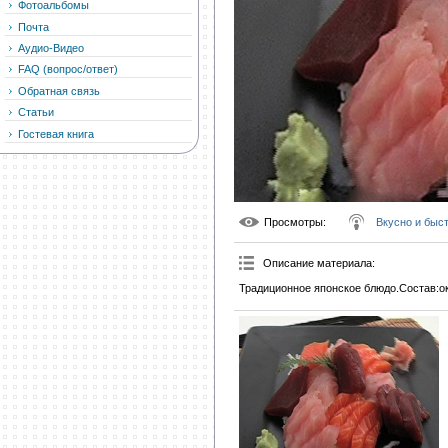
Фотоальбомы
Почта
Аудио-Видео
FAQ (вопрос/ответ)
Обратная связь
Статьи
Гостевая книга
Просмотры
:
Вкусно и быс
Описание материала
:
Традиционное японское блюдо.Состав:ок