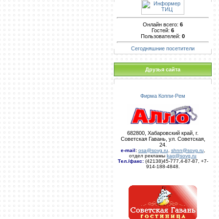
Онлайн всего:
6
Гостей:
6
Пользователей:
0
Сегодняшние посетители
Друзья сайта
Фирма Коппи-Рем
682800, Хабаровский край, г.
Советская Гавань, ул. Советская,
24.
e-mail
:
osa@sovg.ru
,
shnn@sovg.ru
,
отдел рекламы
kag@sovg.ru
Тел./факс:
(42138)45-777,4-87-87, +7-
914-188-4848.