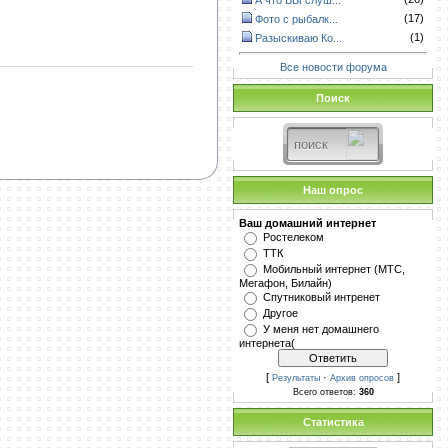
А что ВЫ слуш...
(17)
Фото с рыбалк...
(1)
Разыскиваю Ко...
Все новости форума
Поиск
Наш опрос
Ваш домашний интернет
Ростелеком
ТТК
Мобильный интернет (МТС,
Мегафон, Билайн)
Спутниковый интренет
Другое
У меня нет домашнего
интернета(
[
·
]
Результаты
Архив опросов
Всего ответов:
360
Статистика