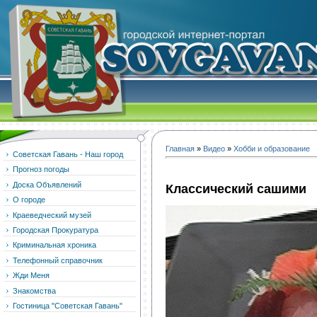
Главная
»
Видео
»
Хобби и образование
Советская Гавань - Наш город
Прогноз погоды
Доска Объявлений
Классический сашими
О городе
Краеведческий музей
Городская Прокуратура
Криминальная хроника
Телефонный справочник
Жди Меня
Знакомства
Гостиница "Советская Гавань"