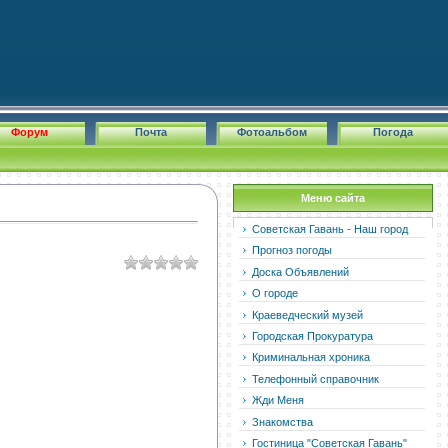
Форум
Почта
Фотоальбом
Погода
Меню сайта
Советская Гавань - Наш город
Прогноз погоды
Доска Объявлений
О городе
Краеведческий музей
Городская Прокуратура
Криминальная хроника
Телефонный справочник
Жди Меня
Знакомства
Гостиница "Советская Гавань"