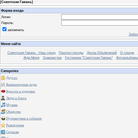
[
Советская Гавань
]
Форма входа
Логин:
Пароль:
запомнить
Забыл
Меню сайта
Советская Гавань - Наш город
Прогноз погоды
Доска Объявлений
О городе
Жди Меня
Знакомства
Гостиница "Советская Гавань"
Фотоальбомы
Categories
Другое
Компьютерные игры
Красота и здоровье
Люди и блоги
Музыка
Общество
Путешествия и события
Развлечения
Сериалы