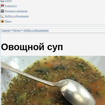
Спорт
Транспорт
Фильмы и анимация
Хобби и образование
Юмор
Главная
»
Видео
»
Хобби и образование
Овощной суп