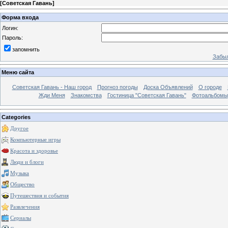
[
Советская Гавань
]
Форма входа
Логин:
Пароль:
запомнить
Забыл
Меню сайта
Советская Гавань - Наш город
Прогноз погоды
Доска Объявлений
О городе
Жди Меня
Знакомства
Гостиница "Советская Гавань"
Фотоальбомы
Categories
Другое
Компьютерные игры
Красота и здоровье
Люди и блоги
Музыка
Общество
Путешествия и события
Развлечения
Сериалы