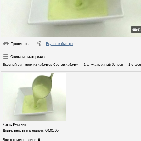
00:01
Просмотры
:
Вкусно и быстро
Описание материала
:
Вкусный суп-крем из кабачков.Состав:кабачок — 1 штука;куриный бульон — 1 стака
Язык
: Русский
Длительность материала
: 00:01:05
Всего комментариев
:
0