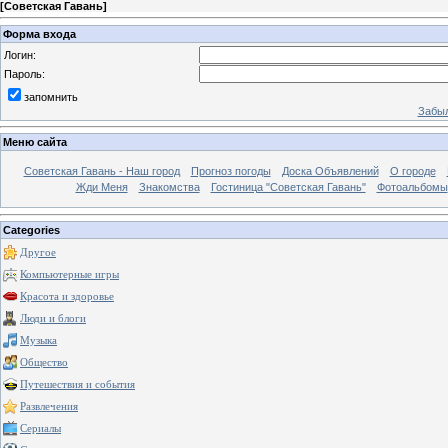
[
Советская Гавань
]
Форма входа
Логин:
Пароль:
запомнить
Забыл
Меню сайта
Советская Гавань - Наш город
Прогноз погоды
Доска Объявлений
О городе
Жди Меня
Знакомства
Гостиница "Советская Гавань"
Фотоальбомы
Categories
Другое
Компьютерные игры
Красота и здоровье
Люди и блоги
Музыка
Общество
Путешествия и события
Развлечения
Сериалы