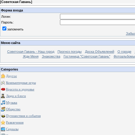
[
Советская Гавань
]
Форма входа
Логин:
Пароль:
запомнить
Забыл
Меню сайта
Советская Гавань - Наш город
Прогноз погоды
Доска Объявлений
О городе
Жди Меня
Знакомства
Гостиница "Советская Гавань"
Фотоальбомы
Categories
Другое
Компьютерные игры
Красота и здоровье
Люди и блоги
Музыка
Общество
Путешествия и события
Развлечения
Сериалы