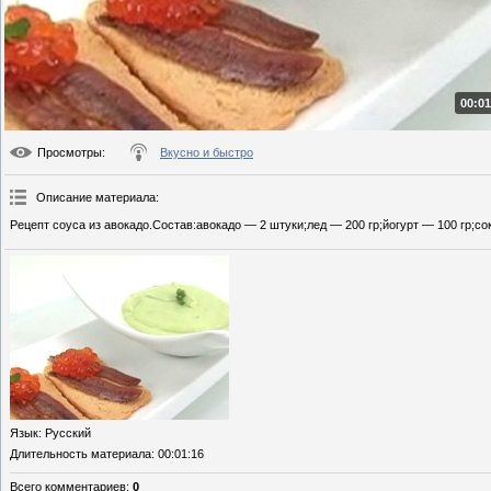
00:01
Просмотры
:
Вкусно и быстро
Описание материала
:
Рецепт соуса из авокадо.Состав:авокадо — 2 штуки;лед — 200 гр;йогурт — 100 гр;со
Язык
: Русский
Длительность материала
: 00:01:16
Всего комментариев
:
0