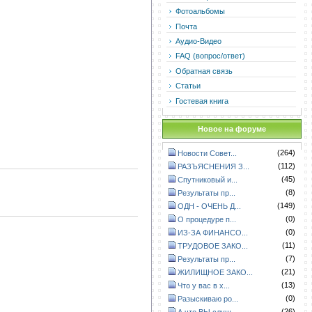
Фотоальбомы
Почта
Аудио-Видео
FAQ (вопрос/ответ)
Обратная связь
Статьи
Гостевая книга
Новое на форуме
(264)
Новости Совет...
(112)
РАЗЪЯСНЕНИЯ З...
(45)
Спутниковый и...
(8)
Результаты пр...
(149)
ОДН - ОЧЕНЬ Д...
(0)
О процедуре п...
(0)
ИЗ-ЗА ФИНАНСО...
(11)
ТРУДОВОЕ ЗАКО...
(7)
Результаты пр...
(21)
ЖИЛИЩНОЕ ЗАКО...
(13)
Что у вас в х...
(0)
Разыскиваю ро...
(26)