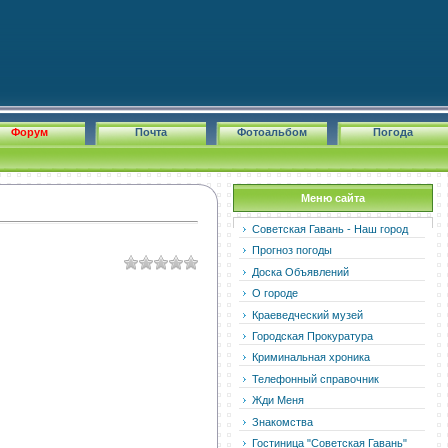
Форум
Почта
Фотоальбом
Погода
Меню сайта
Советская Гавань - Наш город
Прогноз погоды
Доска Объявлений
О городе
Краеведческий музей
Городская Прокуратура
Криминальная хроника
Телефонный справочник
Жди Меня
Знакомства
Гостиница "Советская Гавань"