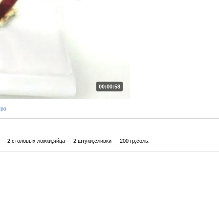
00:00:58
тро
 — 2 столовых ложки;яйца — 2 штуки;сливки — 200 гр;соль.