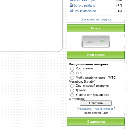
А что ВЫ слуш...
(17)
Фото с рыбалк...
(1)
Разыскиваю Ко...
Все новости форума
Поиск
Наш опрос
Ваш домашний интернет
Ростелеком
ТТК
Мобильный интернет (МТС,
Мегафон, Билайн)
Спутниковый интренет
Другое
У меня нет домашнего
интернета(
[
·
]
Результаты
Архив опросов
Всего ответов:
360
Статистика