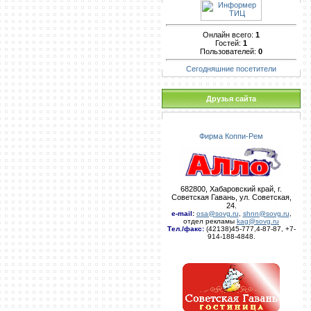
Онлайн всего:
1
Гостей:
1
Пользователей:
0
Сегодняшние посетители
Друзья сайта
Фирма Коппи-Рем
682800, Хабаровский край, г.
Советская Гавань, ул. Советская,
24.
e-mail
:
osa@sovg.ru
,
shnn@sovg.ru
,
отдел рекламы
kag@sovg.ru
Тел./факс:
(42138)45-777,4-87-87, +7-
914-188-4848.