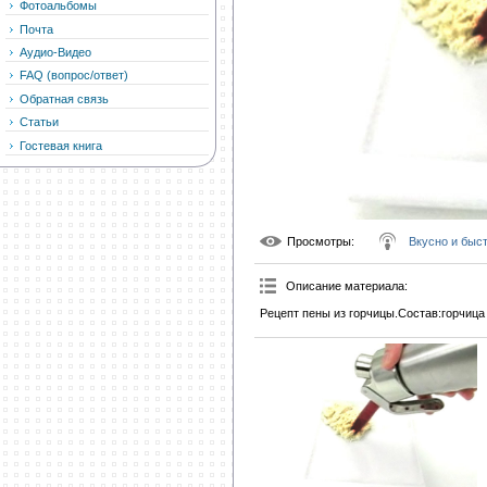
Фотоальбомы
Почта
Аудио-Видео
FAQ (вопрос/ответ)
Обратная связь
Статьи
Гостевая книга
Просмотры
:
Вкусно и быс
Описание материала
:
Рецепт пены из горчицы.Состав:горчица