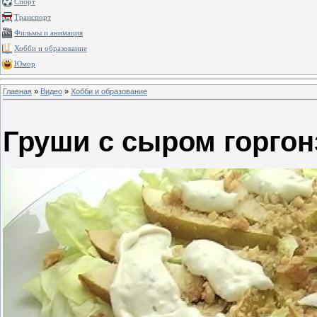
Спорт
Транспорт
Фильмы и анимация
Хобби и образование
Юмор
Главная
»
Видео
»
Хобби и образование
Груши с сыром горгон