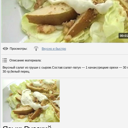
00:01
Просмотры
:
Вкусно и быстро
Описание материала
:
Вкусный салат из груши с сыром.Состав:салат-латук — 1 качан;грецкие орехи — 30
30 гр;белый перец.