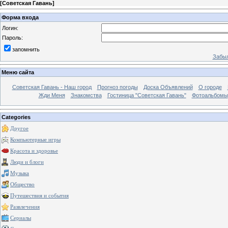
[
Советская Гавань
]
Форма входа
Логин:
Пароль:
запомнить
Забыл
Меню сайта
Советская Гавань - Наш город
Прогноз погоды
Доска Объявлений
О городе
Жди Меня
Знакомства
Гостиница "Советская Гавань"
Фотоальбомы
Categories
Другое
Компьютерные игры
Красота и здоровье
Люди и блоги
Музыка
Общество
Путешествия и события
Развлечения
Сериалы