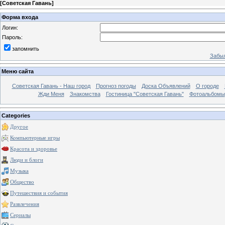
[
Советская Гавань
]
Форма входа
Логин:
Пароль:
запомнить
Забыл
Меню сайта
Советская Гавань - Наш город
Прогноз погоды
Доска Объявлений
О городе
Жди Меня
Знакомства
Гостиница "Советская Гавань"
Фотоальбомы
Categories
Другое
Компьютерные игры
Красота и здоровье
Люди и блоги
Музыка
Общество
Путешествия и события
Развлечения
Сериалы