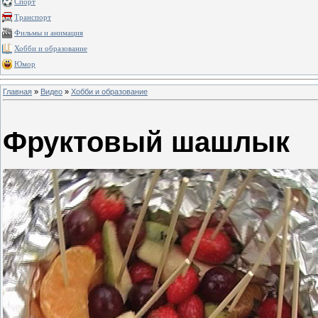
Спорт
Транспорт
Фильмы и анимация
Хобби и образование
Юмор
Главная
»
Видео
»
Хобби и образование
Фруктовый шашлык