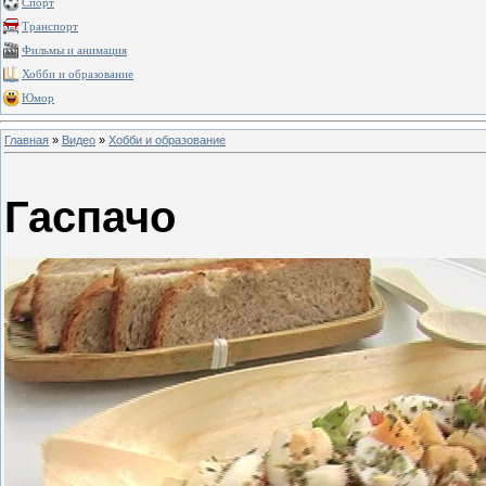
Спорт
Транспорт
Фильмы и анимация
Хобби и образование
Юмор
Главная
»
Видео
»
Хобби и образование
Гаспачо