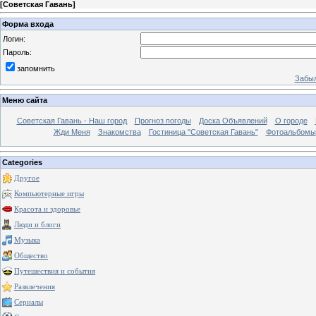
[
Советская Гавань
]
Форма входа
Логин:
Пароль:
запомнить
Забыл
Меню сайта
Советская Гавань - Наш город
Прогноз погоды
Доска Объявлений
О городе
Жди Меня
Знакомства
Гостиница "Советская Гавань"
Фотоальбомы
Categories
Другое
Компьютерные игры
Красота и здоровье
Люди и блоги
Музыка
Общество
Путешествия и события
Развлечения
Сериалы