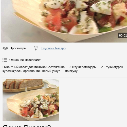
00:01
Просмотры
:
Вкусно и быстро
Описание материала
:
Пикантный салат для пикника.Состав:яйца — 2 штуки;помидоры — 2 штуки;огурец — 
кусочка;соль, орегано, вишневый уксус — по вкусу.