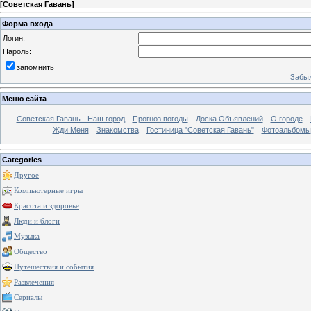
[
Советская Гавань
]
Форма входа
Логин:
Пароль:
запомнить
Забыл
Меню сайта
Советская Гавань - Наш город
Прогноз погоды
Доска Объявлений
О городе
Жди Меня
Знакомства
Гостиница "Советская Гавань"
Фотоальбомы
Categories
Другое
Компьютерные игры
Красота и здоровье
Люди и блоги
Музыка
Общество
Путешествия и события
Развлечения
Сериалы