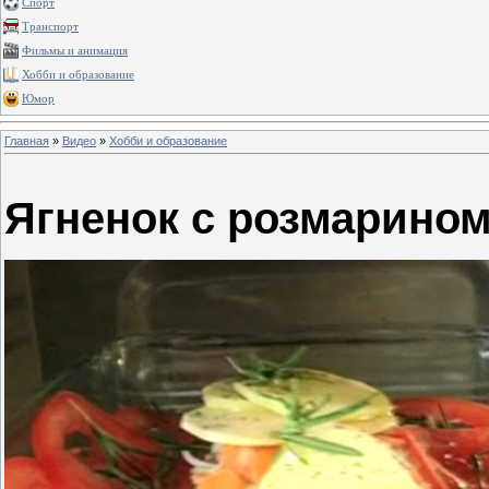
Спорт
Транспорт
Фильмы и анимация
Хобби и образование
Юмор
Главная
»
Видео
»
Хобби и образование
Ягненок с розмарино