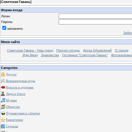
[
Советская Гавань
]
Форма входа
Логин:
Пароль:
запомнить
Забыл
Меню сайта
Советская Гавань - Наш город
Прогноз погоды
Доска Объявлений
О городе
Жди Меня
Знакомства
Гостиница "Советская Гавань"
Фотоальбомы
Categories
Другое
Компьютерные игры
Красота и здоровье
Люди и блоги
Музыка
Общество
Путешествия и события
Развлечения
Сериалы