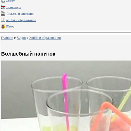
Спорт
Транспорт
Фильмы и анимация
Хобби и образование
Юмор
Главная
»
Видео
»
Хобби и образование
Волшебный напиток