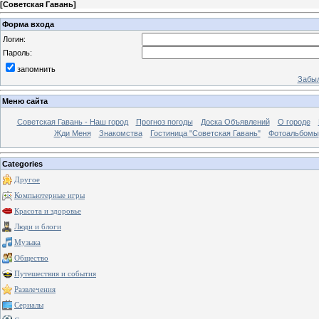
[
Советская Гавань
]
Форма входа
Логин:
Пароль:
запомнить
Забыл
Меню сайта
Советская Гавань - Наш город
Прогноз погоды
Доска Объявлений
О городе
Жди Меня
Знакомства
Гостиница "Советская Гавань"
Фотоальбомы
Categories
Другое
Компьютерные игры
Красота и здоровье
Люди и блоги
Музыка
Общество
Путешествия и события
Развлечения
Сериалы