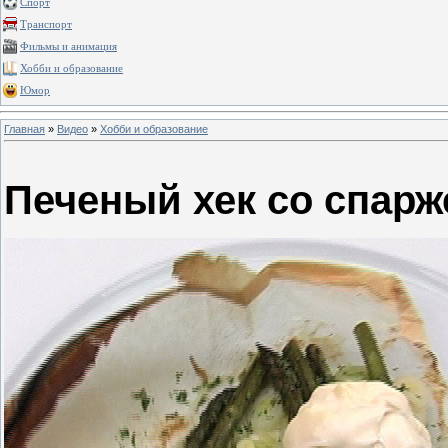
Спорт
Транспорт
Фильмы и анимация
Хобби и образование
Юмор
Главная
»
Видео
»
Хобби и образование
Печеный хек со спарж