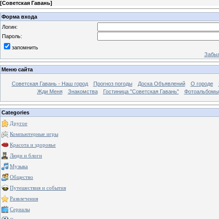
[
Советская Гавань
]
Форма входа
Логин:
Пароль:
запомнить
Забыл
Меню сайта
Советская Гавань - Наш город
Прогноз погоды
Доска Объявлений
О городе
Жди Меня
Знакомства
Гостиница "Советская Гавань"
Фотоальбомы
Categories
Другое
Компьютерные игры
Красота и здоровье
Люди и блоги
Музыка
Общество
Путешествия и события
Развлечения
Сериалы