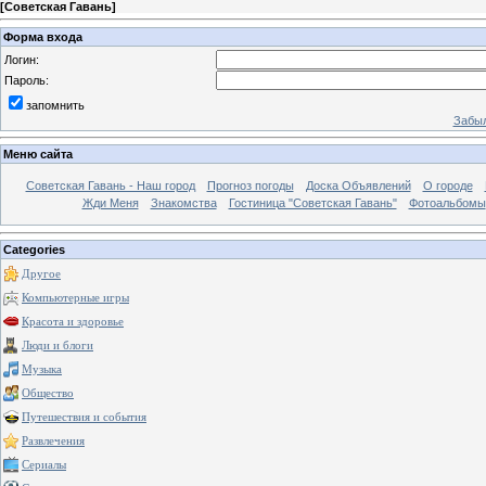
[
Советская Гавань
]
Форма входа
Логин:
Пароль:
запомнить
Забыл
Меню сайта
Советская Гавань - Наш город
Прогноз погоды
Доска Объявлений
О городе
Жди Меня
Знакомства
Гостиница "Советская Гавань"
Фотоальбомы
Categories
Другое
Компьютерные игры
Красота и здоровье
Люди и блоги
Музыка
Общество
Путешествия и события
Развлечения
Сериалы