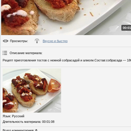
00:01
Просмотры
:
Вкусно и быстро
Описание материала
:
Рецепт приготовления тостов с нежной собрасадой и алиоли.Состав:собрасада — 180
Язык
: Русский
Длительность материала
: 00:01:08
Всего комментариев
:
0