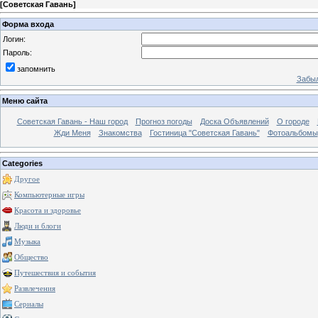
[
Советская Гавань
]
Форма входа
Логин:
Пароль:
запомнить
Забыл
Меню сайта
Советская Гавань - Наш город
Прогноз погоды
Доска Объявлений
О городе
Жди Меня
Знакомства
Гостиница "Советская Гавань"
Фотоальбомы
Categories
Другое
Компьютерные игры
Красота и здоровье
Люди и блоги
Музыка
Общество
Путешествия и события
Развлечения
Сериалы