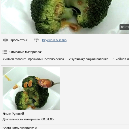
00:01
Просмотры
:
Вкусно и быстро
Описание материала
:
Учимся готовить брокколи.Состав:чеснок — 2 зубчика;сладкая паприка — 1 чайная л
Язык
: Русский
Длительность материала
: 00:01:05
Всего комментариев
:
0