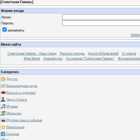
[
Советская Гавань
]
Форма входа
Логин:
Пароль:
запомнить
Забыл
Меню сайта
Советская Гавань - Наш город
Прогноз погоды
Доска Объявлений
О городе
Жди Меня
Знакомства
Гостиница "Советская Гавань"
Фотоальбомы
Categories
Другое
Компьютерные игры
Красота и здоровье
Люди и блоги
Музыка
Общество
Путешествия и события
Развлечения
Сериалы