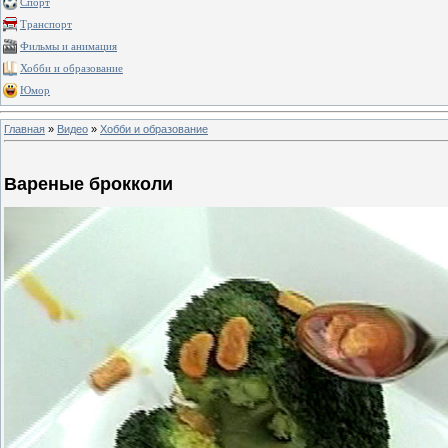
Спорт
Транспорт
Фильмы и анимация
Хобби и образование
Юмор
Главная
»
Видео
»
Хобби и образование
Вареные брокколи