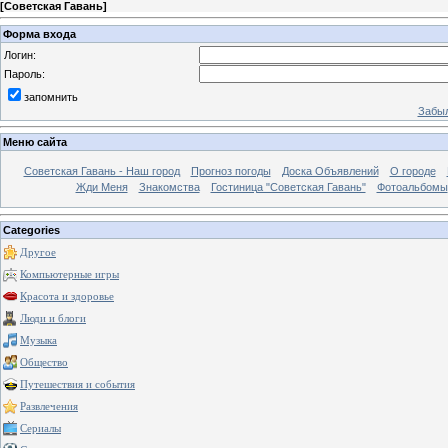
[
Советская Гавань
]
Форма входа
Логин:
Пароль:
запомнить
Забыл
Меню сайта
Советская Гавань - Наш город
Прогноз погоды
Доска Объявлений
О городе
Жди Меня
Знакомства
Гостиница "Советская Гавань"
Фотоальбомы
Categories
Другое
Компьютерные игры
Красота и здоровье
Люди и блоги
Музыка
Общество
Путешествия и события
Развлечения
Сериалы