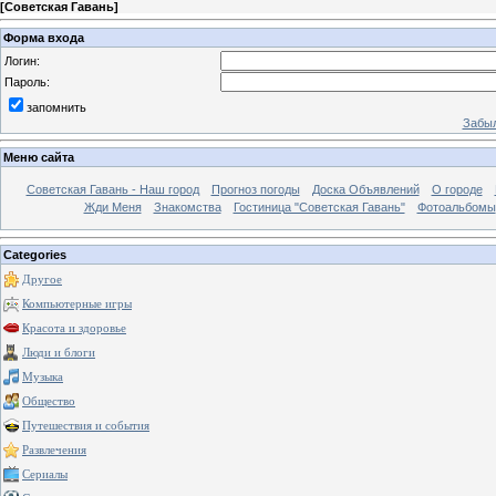
[
Советская Гавань
]
Форма входа
Логин:
Пароль:
запомнить
Забыл
Меню сайта
Советская Гавань - Наш город
Прогноз погоды
Доска Объявлений
О городе
Жди Меня
Знакомства
Гостиница "Советская Гавань"
Фотоальбомы
Categories
Другое
Компьютерные игры
Красота и здоровье
Люди и блоги
Музыка
Общество
Путешествия и события
Развлечения
Сериалы