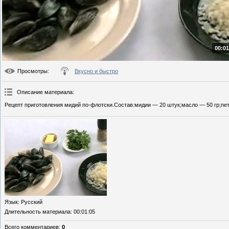
00:01
Просмотры
:
Вкусно и быстро
Описание материала
:
Рецепт приготовления мидий по-флотски.Состав:мидии — 20 штук;масло — 50 гр;пет
Язык
: Русский
Длительность материала
: 00:01:05
Всего комментариев
:
0