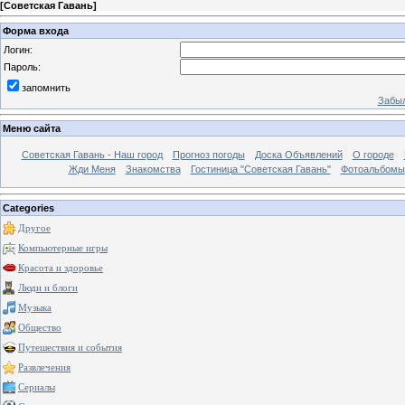
[
Советская Гавань
]
Форма входа
Логин:
Пароль:
запомнить
Забыл
Меню сайта
Советская Гавань - Наш город
Прогноз погоды
Доска Объявлений
О городе
Жди Меня
Знакомства
Гостиница "Советская Гавань"
Фотоальбомы
Categories
Другое
Компьютерные игры
Красота и здоровье
Люди и блоги
Музыка
Общество
Путешествия и события
Развлечения
Сериалы