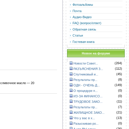
Фотоальбомы
Почта
Аудио-Видео
FAQ (вопрос/ответ)
Обратная связь
Статьи
Гостевая книга
Новое на форуме
(264)
Новости Совет...
(112)
РАЗЪЯСНЕНИЯ З...
(45)
Спутниковый и...
(8)
Результаты пр...
и;сливочное масло — 20
(149)
ОДН - ОЧЕНЬ Д...
(0)
О процедуре п...
(0)
ИЗ-ЗА ФИНАНСО...
(11)
ТРУДОВОЕ ЗАКО...
(7)
Результаты пр...
(21)
ЖИЛИЩНОЕ ЗАКО...
(13)
Что у вас в х...
(0)
Разыскиваю ро...
(26)