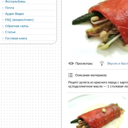
Фотоальбомы
Почта
Аудио-Видео
FAQ (вопрос/ответ)
Обратная связь
Статьи
Гостевая книга
Просмотры
:
Вкусно и быс
Описание материала
:
Рецепт рулета из красного перца с кар
гр;подсолнечное масло — 1 столовая ло