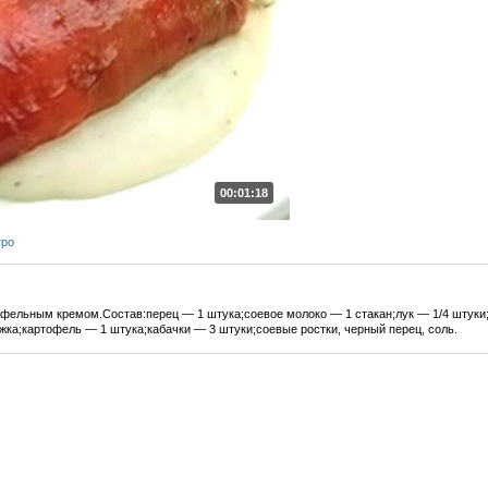
00:01:18
тро
тофельным кремом.Состав:перец — 1 штука;соевое молоко — 1 стакан;лук — 1/4 штук
жка;картофель — 1 штука;кабачки — 3 штуки;соевые ростки, черный перец, соль.