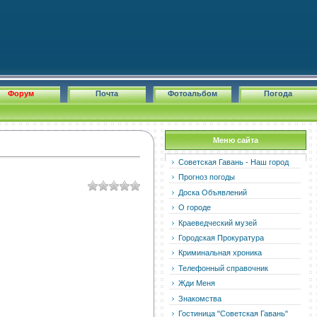
Форум
Почта
Фотоальбом
Погода
Меню сайта
Советская Гавань - Наш город
Прогноз погоды
Доска Объявлений
О городе
Краеведческий музей
Городская Прокуратура
Криминальная хроника
Телефонный справочник
Жди Меня
Знакомства
Гостиница "Советская Гавань"