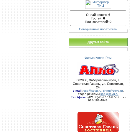
Онлайн всего:
6
Гостей:
6
Пользователей:
0
Сегодняшние посетители
Друзья сайта
Фирма Коппи-Рем
682800, Хабаровский край, г.
Советская Гавань, ул. Советская,
24.
e-mail
:
osa@sovg.ru
,
shnn@sovg.ru
,
отдел рекламы
kag@sovg.ru
Тел./факс:
(42138)45-777,4-87-87, +7-
914-188-4848.