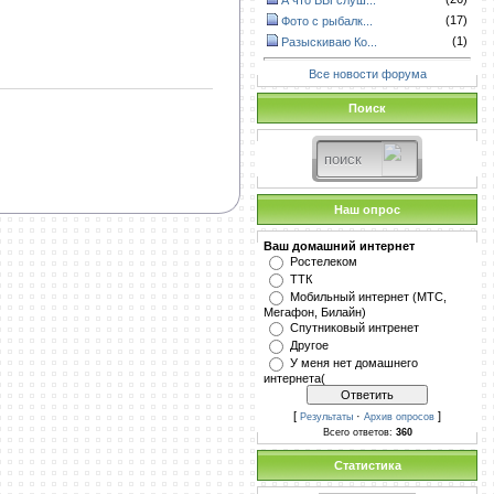
А что ВЫ слуш...
(17)
Фото с рыбалк...
(1)
Разыскиваю Ко...
Все новости форума
Поиск
Наш опрос
Ваш домашний интернет
Ростелеком
ТТК
Мобильный интернет (МТС,
Мегафон, Билайн)
Спутниковый интренет
Другое
У меня нет домашнего
интернета(
[
·
]
Результаты
Архив опросов
Всего ответов:
360
Статистика