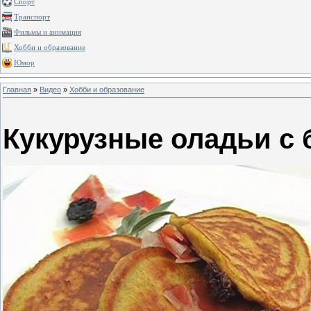
Спорт
Транспорт
Фильмы и анимация
Хобби и образование
Юмор
Главная
»
Видео
»
Хобби и образование
Кукурузные оладьи с 