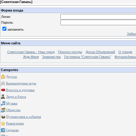
[
Советская Гавань
]
Форма входа
Логин:
Пароль:
запомнить
Забыл
Меню сайта
Советская Гавань - Наш город
Прогноз погоды
Доска Объявлений
О городе
Жди Меня
Знакомства
Гостиница "Советская Гавань"
Фотоальбомы
Categories
Другое
Компьютерные игры
Красота и здоровье
Люди и блоги
Музыка
Общество
Путешествия и события
Развлечения
Сериалы