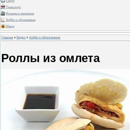
Спорт
Транспорт
Фильмы и анимация
Хобби и образование
Юмор
Главная
»
Видео
»
Хобби и образование
Роллы из омлета