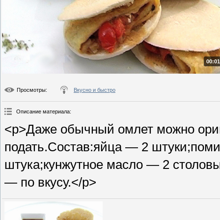
00:01
Просмотры
:
Вкусно и быстро
Описание материала
:
<p>Даже обычный омлет можно ориг
подать.Состав:яйца — 2 штуки;поми
штука;кунжутное масло — 2 столовых
— по вкусу.</p>