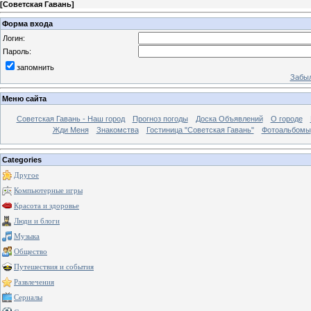
[
Советская Гавань
]
Форма входа
Логин:
Пароль:
запомнить
Забыл
Меню сайта
Советская Гавань - Наш город
Прогноз погоды
Доска Объявлений
О городе
Жди Меня
Знакомства
Гостиница "Советская Гавань"
Фотоальбомы
Categories
Другое
Компьютерные игры
Красота и здоровье
Люди и блоги
Музыка
Общество
Путешествия и события
Развлечения
Сериалы