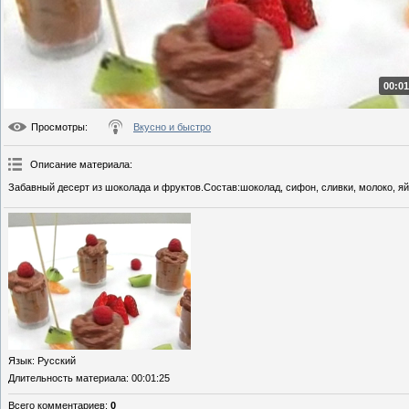
00:01
Просмотры
:
Вкусно и быстро
Описание материала
:
Забавный десерт из шоколада и фруктов.Состав:шоколад, сифон, сливки, молоко, яй
Язык
: Русский
Длительность материала
: 00:01:25
Всего комментариев
:
0