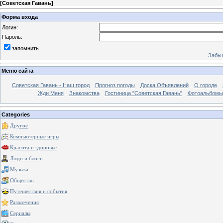
[
Советская Гавань
]
Форма входа
Логин:
Пароль:
запомнить
Забыл
Меню сайта
Советская Гавань - Наш город
Прогноз погоды
Доска Объявлений
О городе
Жди Меня
Знакомства
Гостиница "Советская Гавань"
Фотоальбомы
Categories
Другое
Компьютерные игры
Красота и здоровье
Люди и блоги
Музыка
Общество
Путешествия и события
Развлечения
Сериалы