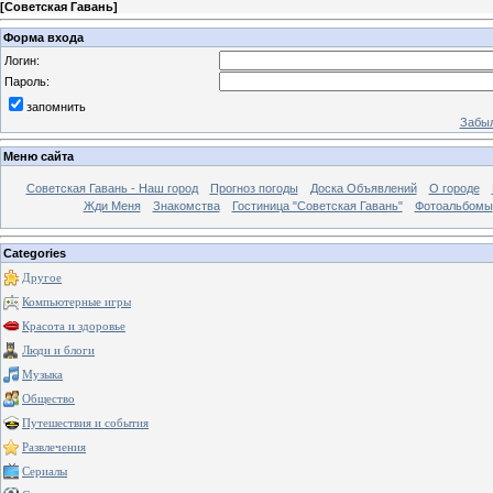
[
Советская Гавань
]
Форма входа
Логин:
Пароль:
запомнить
Забыл
Меню сайта
Советская Гавань - Наш город
Прогноз погоды
Доска Объявлений
О городе
Жди Меня
Знакомства
Гостиница "Советская Гавань"
Фотоальбомы
Categories
Другое
Компьютерные игры
Красота и здоровье
Люди и блоги
Музыка
Общество
Путешествия и события
Развлечения
Сериалы