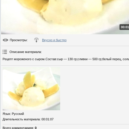
00:01
Просмотры
:
Вкусно и быстро
Описание материала
:
Рецепт мороженого с сыром.Состав:сыр — 130 гр;сливки — 500 гр;белый перец, соль
Язык
: Русский
Длительность материала
: 00:01:07
Всего комментариев
:
0