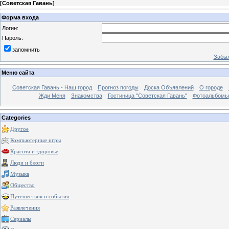
[
Советская Гавань
]
Форма входа
Логин:
Пароль:
запомнить
Забыл
Меню сайта
Советская Гавань - Наш город
Прогноз погоды
Доска Объявлений
О городе
Жди Меня
Знакомства
Гостиница "Советская Гавань"
Фотоальбомы
Categories
Другое
Компьютерные игры
Красота и здоровье
Люди и блоги
Музыка
Общество
Путешествия и события
Развлечения
Сериалы