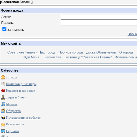
[
Советская Гавань
]
Форма входа
Логин:
Пароль:
запомнить
Забыл
Меню сайта
Советская Гавань - Наш город
Прогноз погоды
Доска Объявлений
О городе
Жди Меня
Знакомства
Гостиница "Советская Гавань"
Фотоальбомы
Categories
Другое
Компьютерные игры
Красота и здоровье
Люди и блоги
Музыка
Общество
Путешествия и события
Развлечения
Сериалы