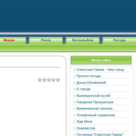
Форум
Почта
Фотоальбом
Погода
Меню сайта
Советская Гавань - Наш город
Прогноз погоды
Доска Объявлений
О городе
Краеведческий музей
Городская Прокуратура
Криминальная хроника
Телефонный справочник
Жди Меня
Знакомства
Гостиница "Советская Гавань"