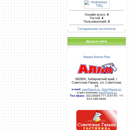
Онлайн всего:
4
Гостей:
4
Пользователей:
0
Сегодняшние посетители
Друзья сайта
Фирма Коппи-Рем
682800, Хабаровский край, г.
Советская Гавань, ул. Советская,
24.
e-mail
:
osa@sovg.ru
,
shnn@sovg.ru
,
отдел рекламы
kag@sovg.ru
Тел./факс:
(42138)45-777,4-87-87, +7-
914-188-4848.