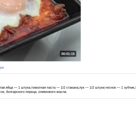
00:01:15
тро
ав:яйца — 1 штука;томатная паста — 1/2 стакана;лук — 1/2 штуки;чеснок — 1 зубчик
ок, болгарского переца, оливкового масла.