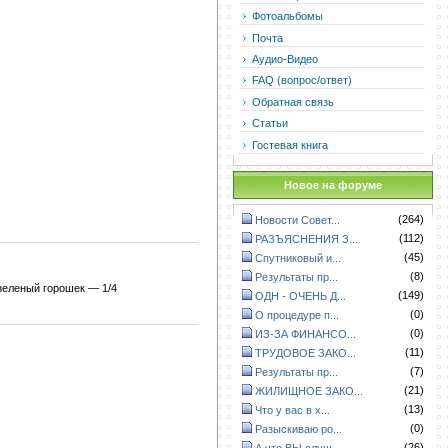
Фотоальбомы
Почта
Аудио-Видео
FAQ (вопрос/ответ)
Обратная связь
Статьи
Гостевая книга
Новое на форуме
(264)
Новости Совет...
(112)
РАЗЪЯСНЕНИЯ З...
(45)
Спутниковый и...
(8)
Результаты пр...
;зеленый горошек — 1/4
(149)
ОДН - ОЧЕНЬ Д...
(0)
О процедуре п...
(0)
ИЗ-ЗА ФИНАНСО...
(11)
ТРУДОВОЕ ЗАКО...
(7)
Результаты пр...
(21)
ЖИЛИЩНОЕ ЗАКО...
(13)
Что у вас в х...
(0)
Разыскиваю ро...
(26)