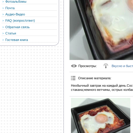
Фотоальбомы
Почта
Аудио-Видео
FAQ (вопрос/ответ)
Обратная связь
Статьи
Гостевая книга
Просмотры
:
Вкусно и быс
Описание материала
:
Необычный завтрак на каждый день.Сост
стакана;немного ветчины, острых колбас