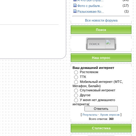
А что ВЫ слуш...
(17)
Фото с рыбалк...
(1)
Разыскиваю Ко...
Все новости форума
Поиск
Наш опрос
Ваш домашний интернет
Ростелеком
ТТК
Мобильный интернет (МТС,
Мегафон, Билайн)
Спутниковый интренет
Другое
У меня нет домашнего
интернета(
[
·
]
Результаты
Архив опросов
Всего ответов:
360
Статистика