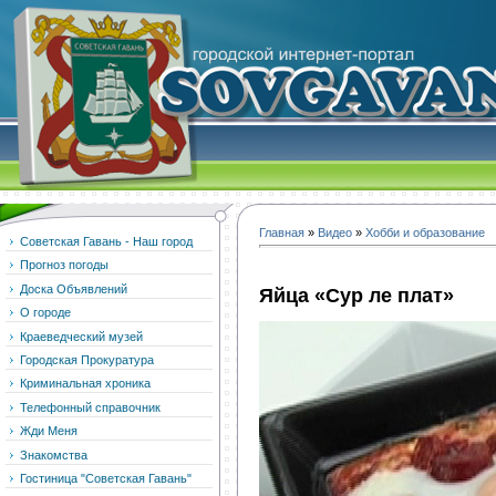
Главная
»
Видео
»
Хобби и образование
Советская Гавань - Наш город
Прогноз погоды
Доска Объявлений
Яйца «Сур ле плат»
О городе
Краеведческий музей
Городская Прокуратура
Криминальная хроника
Телефонный справочник
Жди Меня
Знакомства
Гостиница "Советская Гавань"