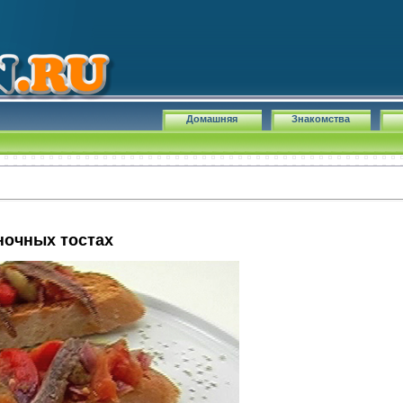
Домашняя
Знакомства
ночных тостах