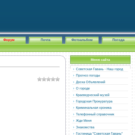
Форум
Почта
Фотоальбом
Погода
Меню сайта
Советская Гавань - Наш город
Прогноз погоды
Доска Объявлений
О городе
Краеведческий музей
Городская Прокуратура
Криминальная хроника
Телефонный справочник
Жди Меня
Знакомства
Гостиница "Советская Гавань"