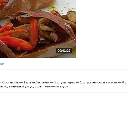
00:01:29
тро
и.Состав:лук — 1 штука;баклажан — 1 штука;перец — 1 штука;анчоусы в масле — 6 ш
асло, вишневый уксус, соль, тмин — по вкусу.