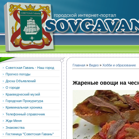
Главная
»
Видео
»
Хобби и образование
Советская Гавань - Наш город
Прогноз погоды
Доска Объявлений
Жареные овощи на чес
О городе
Краеведческий музей
Городская Прокуратура
Криминальная хроника
Телефонный справочник
Жди Меня
Знакомства
Гостиница "Советская Гавань"