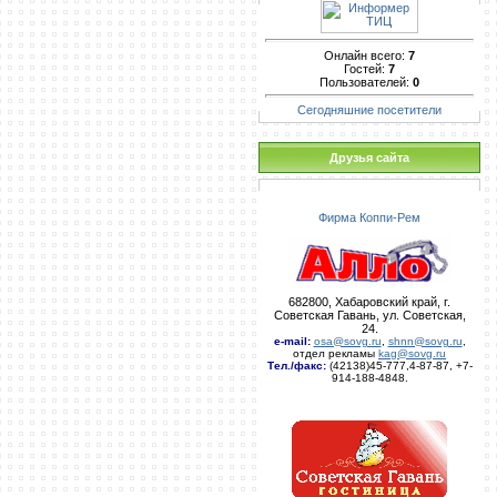
Онлайн всего:
7
Гостей:
7
Пользователей:
0
Сегодняшние посетители
Друзья сайта
Фирма Коппи-Рем
682800, Хабаровский край, г.
Советская Гавань, ул. Советская,
24.
e-mail
:
osa@sovg.ru
,
shnn@sovg.ru
,
отдел рекламы
kag@sovg.ru
Тел./факс:
(42138)45-777,4-87-87, +7-
914-188-4848.