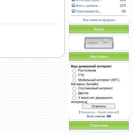
А что ВЫ слуш...
(17)
Фото с рыбалк...
(1)
Разыскиваю Ко...
Все новости форума
Поиск
Наш опрос
Ваш домашний интернет
Ростелеком
ТТК
Мобильный интернет (МТС,
Мегафон, Билайн)
Спутниковый интренет
Другое
У меня нет домашнего
интернета(
[
·
]
Результаты
Архив опросов
Всего ответов:
360
Статистика