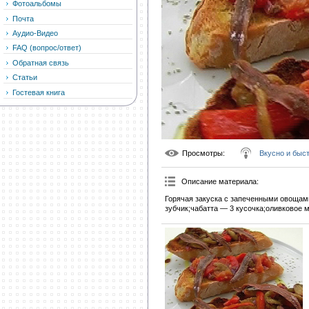
Фотоальбомы
Почта
Аудио-Видео
FAQ (вопрос/ответ)
Обратная связь
Статьи
Гостевая книга
Просмотры
:
Вкусно и быс
Описание материала
:
Горячая закуска с запеченными овощам
зубчик;чабатта — 3 кусочка;оливковое м