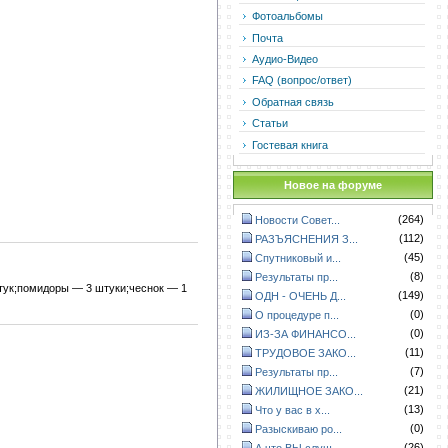
Фотоальбомы
Почта
Аудио-Видео
FAQ (вопрос/ответ)
Обратная связь
Статьи
Гостевая книга
Новое на форуме
(264)
Новости Совет...
(112)
РАЗЪЯСНЕНИЯ З...
(45)
Спутниковый и...
(8)
Результаты пр...
тук;помидоры — 3 штуки;чеснок — 1
(149)
ОДН - ОЧЕНЬ Д...
(0)
О процедуре п...
(0)
ИЗ-ЗА ФИНАНСО...
(11)
ТРУДОВОЕ ЗАКО...
(7)
Результаты пр...
(21)
ЖИЛИЩНОЕ ЗАКО...
(13)
Что у вас в х...
(0)
Разыскиваю ро...
(26)