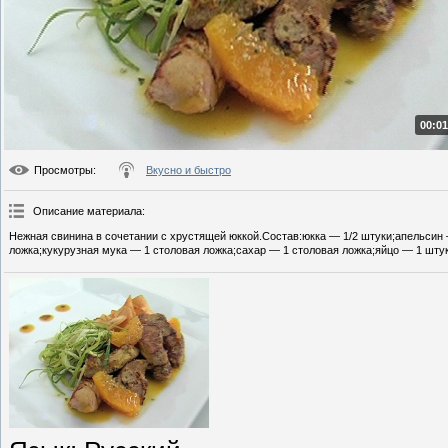
00:01
Просмотры
:
Вкусно и быстро
Описание материала
:
Нежная свинина в сочетании с хрустящей юккой.Состав:юкка — 1/2 штуки;апельсин 
ложка;кукурузная мука — 1 столовая ложка;сахар — 1 столовая ложка;яйцо — 1 штук