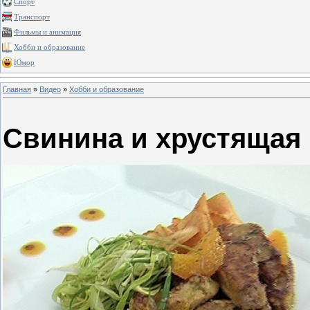
Спорт
Транспорт
Фильмы и анимация
Хобби и образование
Юмор
Главная
»
Видео
»
Хобби и образование
Свинина и хрустящая