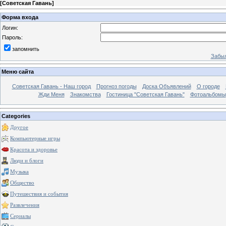
[
Советская Гавань
]
Форма входа
Логин:
Пароль:
запомнить
Забыл
Меню сайта
Советская Гавань - Наш город
Прогноз погоды
Доска Объявлений
О городе
Жди Меня
Знакомства
Гостиница "Советская Гавань"
Фотоальбомы
Categories
Другое
Компьютерные игры
Красота и здоровье
Люди и блоги
Музыка
Общество
Путешествия и события
Развлечения
Сериалы