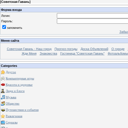
[
Советская Гавань
]
Форма входа
Логин:
Пароль:
запомнить
Забыл
Меню сайта
Советская Гавань - Наш город
Прогноз погоды
Доска Объявлений
О городе
Жди Меня
Знакомства
Гостиница "Советская Гавань"
Фотоальбомы
Categories
Другое
Компьютерные игры
Красота и здоровье
Люди и блоги
Музыка
Общество
Путешествия и события
Развлечения
Сериалы