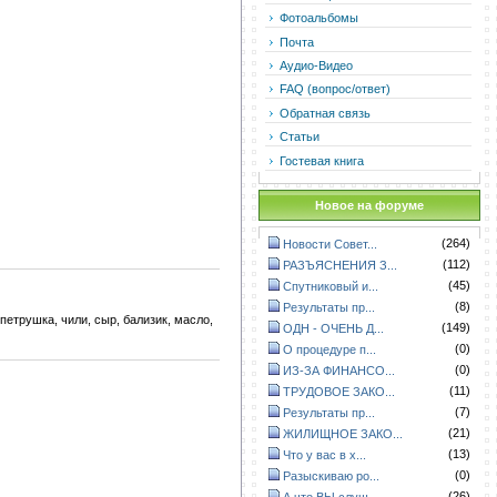
Фотоальбомы
Почта
Аудио-Видео
FAQ (вопрос/ответ)
Обратная связь
Статьи
Гостевая книга
Новое на форуме
(264)
Новости Совет...
(112)
РАЗЪЯСНЕНИЯ З...
(45)
Спутниковый и...
(8)
Результаты пр...
етрушка, чили, сыр, бализик, масло,
(149)
ОДН - ОЧЕНЬ Д...
(0)
О процедуре п...
(0)
ИЗ-ЗА ФИНАНСО...
(11)
ТРУДОВОЕ ЗАКО...
(7)
Результаты пр...
(21)
ЖИЛИЩНОЕ ЗАКО...
(13)
Что у вас в х...
(0)
Разыскиваю ро...
(26)