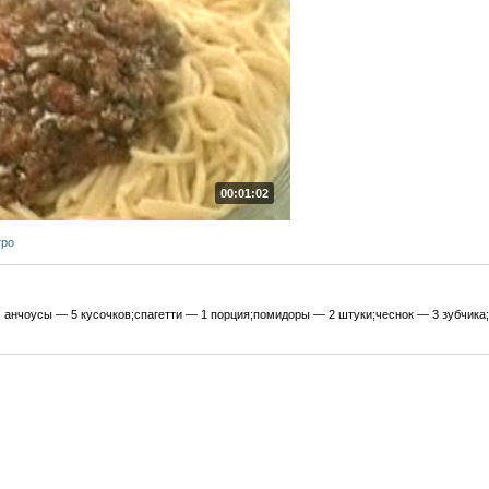
00:01:02
тро
 анчоусы — 5 кусочков;спагетти — 1 порция;помидоры — 2 штуки;чеснок — 3 зубчика;п