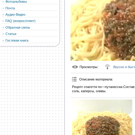
Фотоальбомы
Почта
Аудио-Видео
FAQ (вопрос/ответ)
Обратная связь
Статьи
Гостевая книга
Просмотры
:
Вкусно и быс
Описание материала
:
Рецепт спагетти по—путанесски.Состав:
соль, каперсы, оливы.