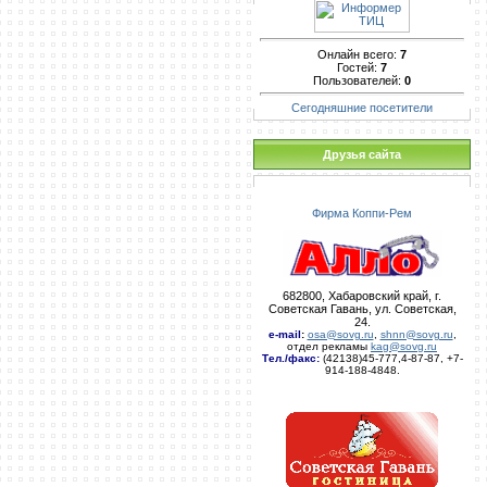
Онлайн всего:
7
Гостей:
7
Пользователей:
0
Сегодняшние посетители
Друзья сайта
Фирма Коппи-Рем
682800, Хабаровский край, г.
Советская Гавань, ул. Советская,
24.
e-mail
:
osa@sovg.ru
,
shnn@sovg.ru
,
отдел рекламы
kag@sovg.ru
Тел./факс:
(42138)45-777,4-87-87, +7-
914-188-4848.