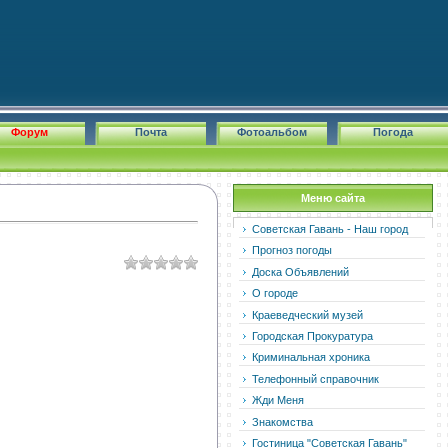
Форум
Почта
Фотоальбом
Погода
Меню сайта
Советская Гавань - Наш город
Прогноз погоды
Доска Объявлений
О городе
Краеведческий музей
Городская Прокуратура
Криминальная хроника
Телефонный справочник
Жди Меня
Знакомства
Гостиница "Советская Гавань"