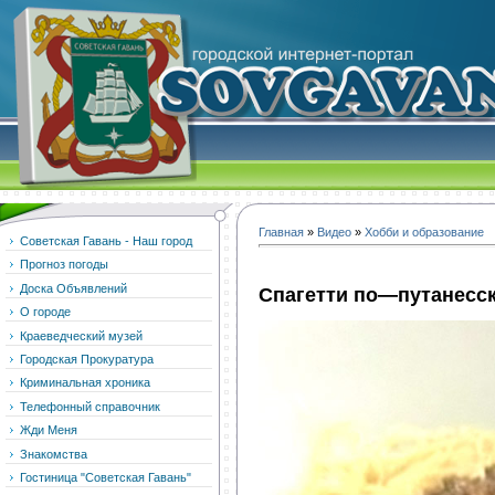
Главная
»
Видео
»
Хобби и образование
Советская Гавань - Наш город
Прогноз погоды
Доска Объявлений
Спагетти по—путанесс
О городе
Краеведческий музей
Городская Прокуратура
Криминальная хроника
Телефонный справочник
Жди Меня
Знакомства
Гостиница "Советская Гавань"