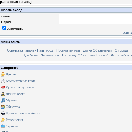
[
Советская Гавань
]
Форма входа
Логин:
Пароль:
запомнить
Забыл
Меню сайта
Советская Гавань - Наш город
Прогноз погоды
Доска Объявлений
О городе
Жди Меня
Знакомства
Гостиница "Советская Гавань"
Фотоальбомы
Categories
Другое
Компьютерные игры
Красота и здоровье
Люди и блоги
Музыка
Общество
Путешествия и события
Развлечения
Сериалы