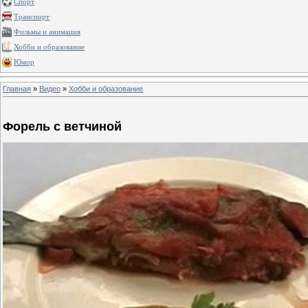
Спорт
Транспорт
Фильмы и анимация
Хобби и образование
Юмор
Главная
»
Видео
»
Хобби и образование
Форель с ветчиной