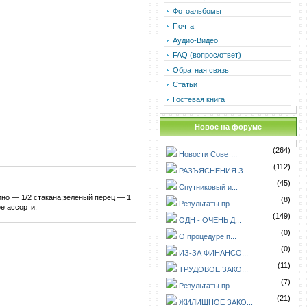
Фотоальбомы
Почта
Аудио-Видео
FAQ (вопрос/ответ)
Обратная связь
Статьи
Гостевая книга
Новое на форуме
(264)
Новости Совет...
(112)
РАЗЪЯСНЕНИЯ З...
(45)
Спутниковый и...
ино — 1/2 стакана;зеленый перец — 1
(8)
Результаты пр...
е ассорти.
(149)
ОДН - ОЧЕНЬ Д...
(0)
О процедуре п...
(0)
ИЗ-ЗА ФИНАНСО...
(11)
ТРУДОВОЕ ЗАКО...
(7)
Результаты пр...
(21)
ЖИЛИЩНОЕ ЗАКО...