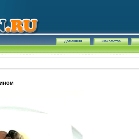
Домашняя
Знакомства
вином