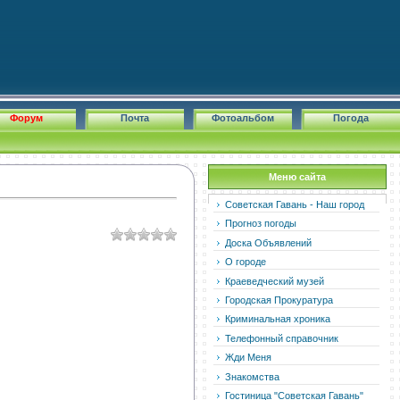
Форум
Почта
Фотоальбом
Погода
Меню сайта
Советская Гавань - Наш город
Прогноз погоды
Доска Объявлений
О городе
Краеведческий музей
Городская Прокуратура
Криминальная хроника
Телефонный справочник
Жди Меня
Знакомства
Гостиница "Советская Гавань"