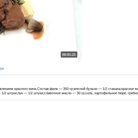
00:01:21
тро
влением красного вина.Состав:филе — 350 гр;мясной бульон — 1/2 стакана;красное в
 1/2 штуки;лук — 1/2 штуки;сливочное масло — 30 гр;соль, картофельное пюре, грибно