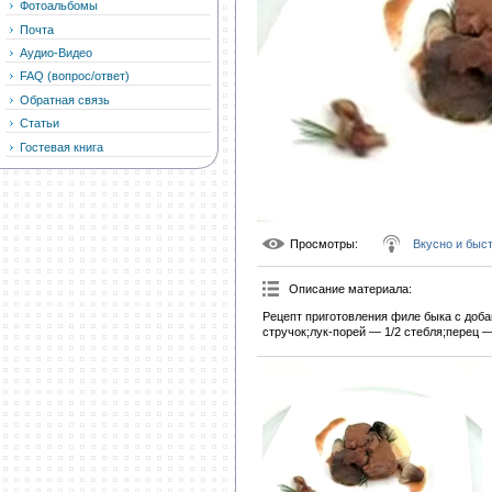
Фотоальбомы
Почта
Аудио-Видео
FAQ (вопрос/ответ)
Обратная связь
Статьи
Гостевая книга
Просмотры
:
Вкусно и быс
Описание материала
:
Рецепт приготовления филе быка с доба
стручок;лук-порей — 1/2 стебля;перец —