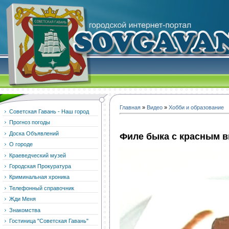
Главная
»
Видео
»
Хобби и образование
Советская Гавань - Наш город
Прогноз погоды
Доска Объявлений
Филе быка с красным 
О городе
Краеведческий музей
Городская Прокуратура
Криминальная хроника
Телефонный справочник
Жди Меня
Знакомства
Гостиница "Советская Гавань"