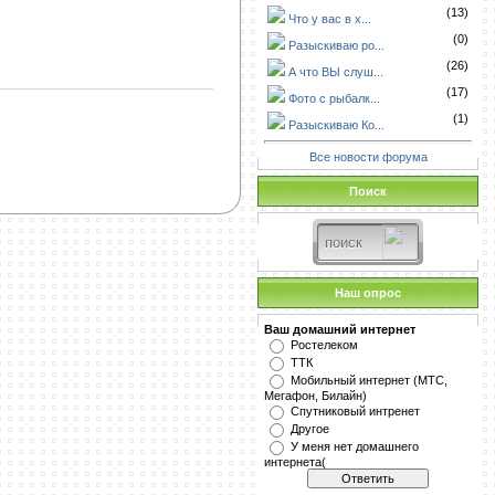
(13)
Что у вас в х...
(0)
Разыскиваю ро...
(26)
А что ВЫ слуш...
(17)
Фото с рыбалк...
(1)
Разыскиваю Ко...
Все новости форума
Поиск
Наш опрос
Ваш домашний интернет
Ростелеком
ТТК
Мобильный интернет (МТС,
Мегафон, Билайн)
Спутниковый интренет
Другое
У меня нет домашнего
интернета(