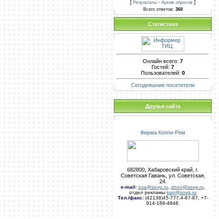
[
·
]
Результаты
Архив опросов
Всего ответов:
360
Статистика
Онлайн всего:
7
Гостей:
7
Пользователей:
0
Сегодняшние посетители
Друзья сайта
Фирма Коппи-Рем
682800, Хабаровский край, г.
Советская Гавань, ул. Советская,
24.
e-mail
:
osa@sovg.ru
,
shnn@sovg.ru
,
отдел рекламы
kag@sovg.ru
Тел./факс:
(42138)45-777,4-87-87, +7-
914-188-4848.