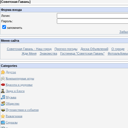
[
Советская Гавань
]
Форма входа
Логин:
Пароль:
запомнить
Забыл
Меню сайта
Советская Гавань - Наш город
Прогноз погоды
Доска Объявлений
О городе
Жди Меня
Знакомства
Гостиница "Советская Гавань"
Фотоальбомы
Categories
Другое
Компьютерные игры
Красота и здоровье
Люди и блоги
Музыка
Общество
Путешествия и события
Развлечения
Сериалы