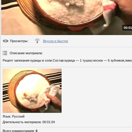
00:01
Просмотры
:
Вкусно и быстро
Описание материала
:
Рецепт запекания курицы в соли.Состав:курица — 1 тушка;чеснок — 5 зубчиков;лимо
Язык
: Русский
Длительность материала
: 00:01:04
Всего комментариев
:
0