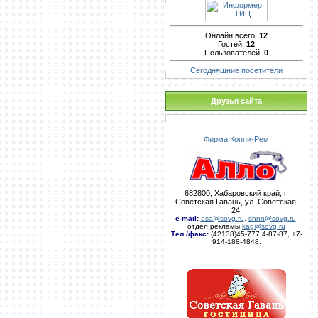
Онлайн всего:
12
Гостей:
12
Пользователей:
0
Сегодняшние посетители
Друзья сайта
Фирма Коппи-Рем
682800, Хабаровский край, г.
Советская Гавань, ул. Советская,
24.
e-mail
:
osa@sovg.ru
,
shnn@sovg.ru
,
отдел рекламы
kag@sovg.ru
Тел./факс:
(42138)45-777,4-87-87, +7-
914-188-4848.