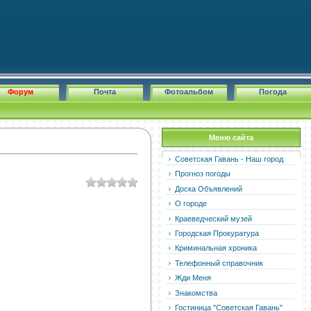
Форум
Почта
Фотоальбом
Погода
Меню сайта
Советская Гавань - Наш город
Прогноз погоды
Доска Объявлений
О городе
Краеведческий музей
Городская Прокуратура
Криминальная хроника
Телефонный справочник
Жди Меня
Знакомства
Гостиница "Советская Гавань"