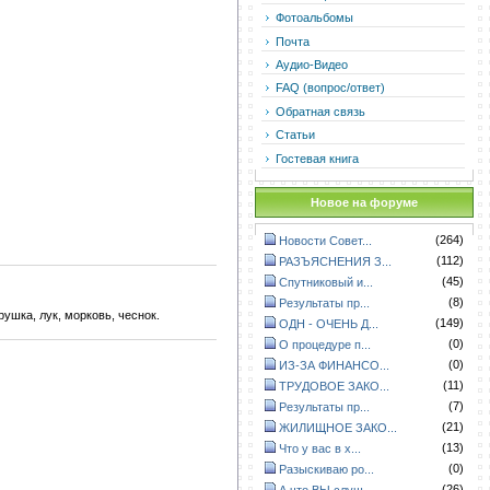
Фотоальбомы
Почта
Аудио-Видео
FAQ (вопрос/ответ)
Обратная связь
Статьи
Гостевая книга
Новое на форуме
(264)
Новости Совет...
(112)
РАЗЪЯСНЕНИЯ З...
(45)
Спутниковый и...
(8)
Результаты пр...
ушка, лук, морковь, чеснок.
(149)
ОДН - ОЧЕНЬ Д...
(0)
О процедуре п...
(0)
ИЗ-ЗА ФИНАНСО...
(11)
ТРУДОВОЕ ЗАКО...
(7)
Результаты пр...
(21)
ЖИЛИЩНОЕ ЗАКО...
(13)
Что у вас в х...
(0)
Разыскиваю ро...
(26)