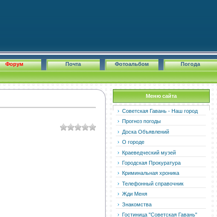
Форум
Почта
Фотоальбом
Погода
Меню сайта
Советская Гавань - Наш город
Прогноз погоды
Доска Объявлений
О городе
Краеведческий музей
Городская Прокуратура
Криминальная хроника
Телефонный справочник
Жди Меня
Знакомства
Гостиница "Советская Гавань"