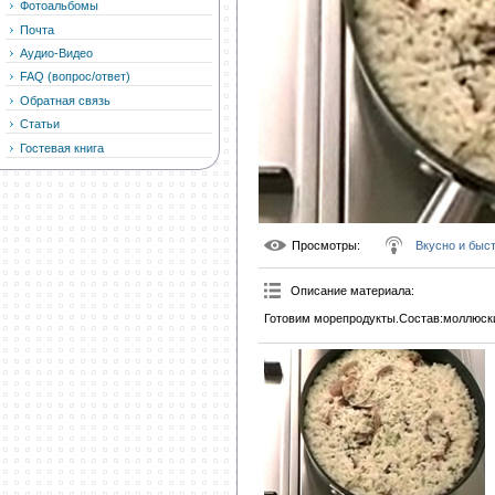
Фотоальбомы
Почта
Аудио-Видео
FAQ (вопрос/ответ)
Обратная связь
Статьи
Гостевая книга
Просмотры
:
Вкусно и быс
Описание материала
:
Готовим морепродукты.Состав:моллюски 