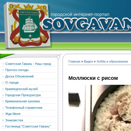
Главная
»
Видео
»
Хобби и образование
Советская Гавань - Наш город
Прогноз погоды
Доска Объявлений
Моллюски с рисом
О городе
Краеведческий музей
Городская Прокуратура
Криминальная хроника
Телефонный справочник
Жди Меня
Знакомства
Гостиница "Советская Гавань"