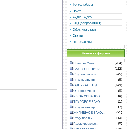
Фотоальбомы
Почта
Аудио-Видео
FAQ (вопрос/ответ)
Обратная связь
Статьи
Гостевая книга
Новое на форуме
(264)
Новости Совет...
(112)
РАЗЪЯСНЕНИЯ З...
(45)
Спутниковый и...
(8)
Результаты пр...
(149)
ОДН - ОЧЕНЬ Д...
(0)
О процедуре п...
(0)
ИЗ-ЗА ФИНАНСО...
(11)
ТРУДОВОЕ ЗАКО...
(7)
Результаты пр...
(21)
ЖИЛИЩНОЕ ЗАКО...
(13)
Что у вас в х...
(0)
Разыскиваю ро...
(26)