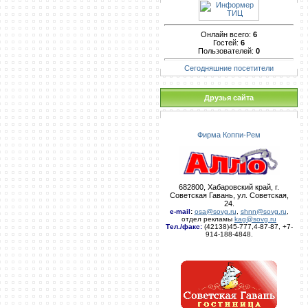
Онлайн всего:
6
Гостей:
6
Пользователей:
0
Сегодняшние посетители
Друзья сайта
Фирма Коппи-Рем
682800, Хабаровский край, г.
Советская Гавань, ул. Советская,
24.
e-mail
:
osa@sovg.ru
,
shnn@sovg.ru
,
отдел рекламы
kag@sovg.ru
Тел./факс:
(42138)45-777,4-87-87, +7-
914-188-4848.