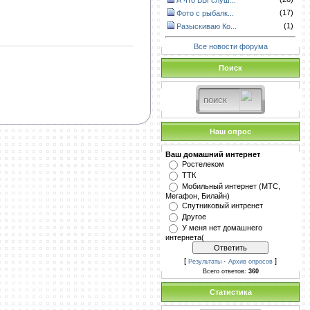
А что ВЫ слуш...
(17)
Фото с рыбалк...
(1)
Разыскиваю Ко...
Все новости форума
Поиск
Наш опрос
Ваш домашний интернет
Ростелеком
ТТК
Мобильный интернет (МТС,
Мегафон, Билайн)
Спутниковый интренет
Другое
У меня нет домашнего
интернета(
[
·
]
Результаты
Архив опросов
Всего ответов:
360
Статистика