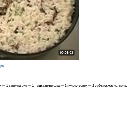
00:01:03
тро
— 1 тарелка;рис — 1 чашка;петрушка — 1 пучок;чеснок — 2 зубчика;масло, соль.