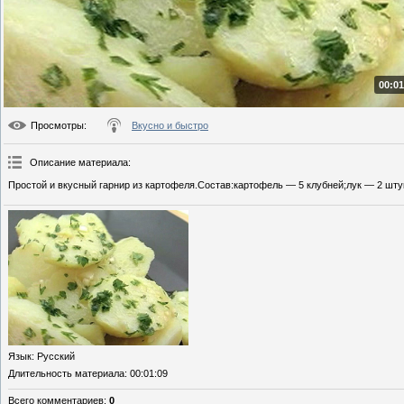
00:01
Просмотры
:
Вкусно и быстро
Описание материала
:
Простой и вкусный гарнир из картофеля.Состав:картофель — 5 клубней;лук — 2 штук
Язык
: Русский
Длительность материала
: 00:01:09
Всего комментариев
:
0