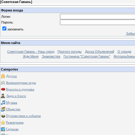
[
Советская Гавань
]
Форма входа
Логин:
Пароль:
запомнить
Забыл
Меню сайта
Советская Гавань - Наш город
Прогноз погоды
Доска Объявлений
О городе
Жди Меня
Знакомства
Гостиница "Советская Гавань"
Фотоальбомы
Categories
Другое
Компьютерные игры
Красота и здоровье
Люди и блоги
Музыка
Общество
Путешествия и события
Развлечения
Сериалы