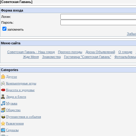
[
Советская Гавань
]
Форма входа
Логин:
Пароль:
запомнить
Забыл
Меню сайта
Советская Гавань - Наш город
Прогноз погоды
Доска Объявлений
О городе
Жди Меня
Знакомства
Гостиница "Советская Гавань"
Фотоальбомы
Categories
Другое
Компьютерные игры
Красота и здоровье
Люди и блоги
Музыка
Общество
Путешествия и события
Развлечения
Сериалы