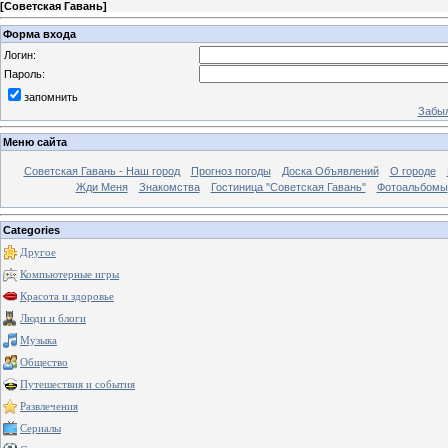
[
Советская Гавань
]
Форма входа
Логин:
Пароль:
запомнить
Забыл
Меню сайта
Советская Гавань - Наш город
Прогноз погоды
Доска Объявлений
О городе
Жди Меня
Знакомства
Гостиница "Советская Гавань"
Фотоальбомы
Categories
Другое
Компьютерные игры
Красота и здоровье
Люди и блоги
Музыка
Общество
Путешествия и события
Развлечения
Сериалы