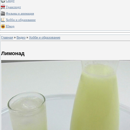
Спорт
Транспорт
Фильмы и анимация
Хобби и образование
Юмор
Главная
»
Видео
»
Хобби и образование
Лимонад