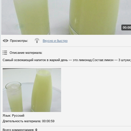
00:00
Просмотры
:
Вкусно и быстро
Описание материала
:
Самый освежающий напиток в жаркий день — это лимонад.Состав:лимон — 3 штуки;в
Язык
: Русский
Длительность материала
: 00:00:59
Всего комментариев
:
0