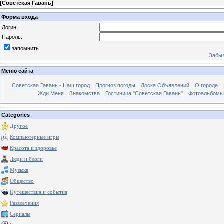
[
Советская Гавань
]
Форма входа
Логин:
Пароль:
запомнить
Забыл
Меню сайта
Советская Гавань - Наш город
Прогноз погоды
Доска Объявлений
О городе
Жди Меня
Знакомства
Гостиница "Советская Гавань"
Фотоальбомы
Categories
Другое
Компьютерные игры
Красота и здоровье
Люди и блоги
Музыка
Общество
Путешествия и события
Развлечения
Сериалы