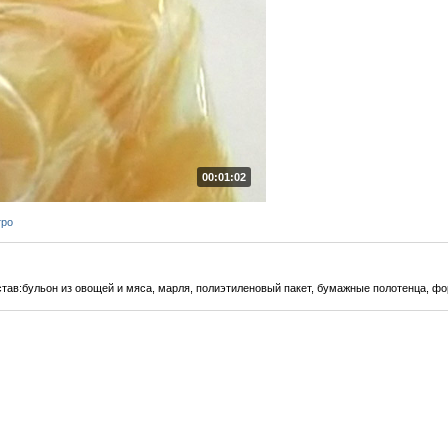
00:01:02
тро
став:бульон из овощей и мяса, марля, полиэтиленовый пакет, бумажные полотенца, фо