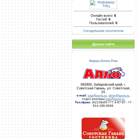
Онлайн всего:
6
Гостей:
6
Пользователей:
0
Сегодняшние посетители
Друзья сайта
Фирма Коппи-Рем
682800, Хабаровский край, г.
Советская Гавань, ул. Советская,
24.
e-mail
:
osa@sovg.ru
,
shnn@sovg.ru
,
отдел рекламы
kag@sovg.ru
Тел./факс:
(42138)45-777,4-87-87, +7-
914-188-4848.