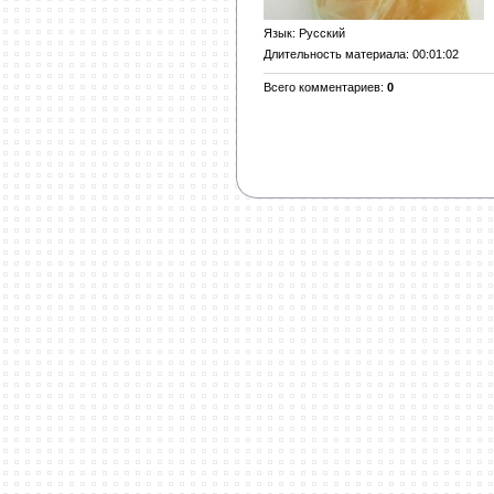
Язык
: Русский
Длительность материала
: 00:01:02
Всего комментариев
:
0