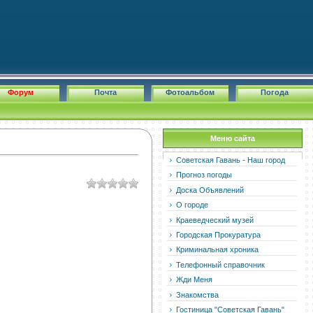
Форум
Почта
Фотоальбом
Погода
Меню сайта
Советская Гавань - Наш город
Прогноз погоды
Доска Объявлений
О городе
Краеведческий музей
Городская Прокуратура
Криминальная хроника
Телефонный справочник
Жди Меня
Знакомства
Гостиница "Советская Гавань"