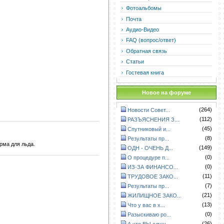
Фотоальбомы
Почта
Аудио-Видео
FAQ (вопрос/ответ)
Обратная связь
Статьи
Гостевая книга
Новое на форуме
(264)
Новости Совет...
(112)
РАЗЪЯСНЕНИЯ З...
(45)
Спутниковый и...
(8)
Результаты пр...
рма для льда.
(149)
ОДН - ОЧЕНЬ Д...
(0)
О процедуре п...
(0)
ИЗ-ЗА ФИНАНСО...
(11)
ТРУДОВОЕ ЗАКО...
(7)
Результаты пр...
(21)
ЖИЛИЩНОЕ ЗАКО...
(13)
Что у вас в х...
(0)
Разыскиваю ро...
(26)