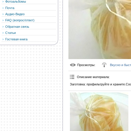
Фотоальбомы
Почта
Аудио-Видео
FAQ (вопрос/ответ)
Обратная связь
Статьи
Гостевая книга
Просмотры
:
Вкусно и быс
Описание материала
:
Заготовка: профильтруйте и храните.Со