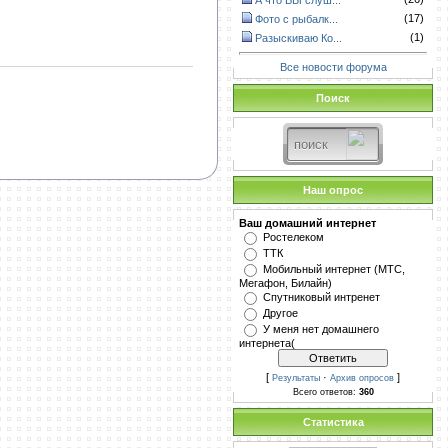
А что ВЫ слуш...
(17)
Фото с рыбалк...
(1)
Разыскиваю Ко...
Все новости форума
Поиск
Наш опрос
Ваш домашний интернет
Ростелеком
ТТК
Мобильный интернет (МТС,
Мегафон, Билайн)
Спутниковый интренет
Другое
У меня нет домашнего
интернета(
[
·
]
Результаты
Архив опросов
Всего ответов:
360
Статистика