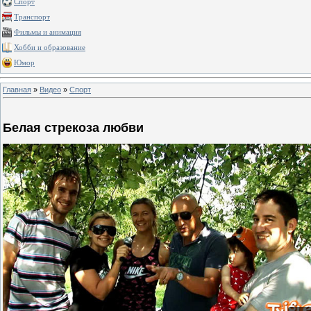
Спорт
Транспорт
Фильмы и анимация
Хобби и образование
Юмор
Главная
»
Видео
»
Спорт
Белая стрекоза любви