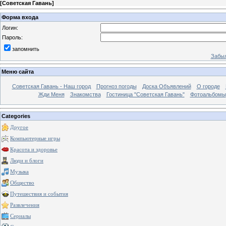
[
Советская Гавань
]
Форма входа
Логин:
Пароль:
запомнить
Забыл
Меню сайта
Советская Гавань - Наш город
Прогноз погоды
Доска Объявлений
О городе
Жди Меня
Знакомства
Гостиница "Советская Гавань"
Фотоальбомы
Categories
Другое
Компьютерные игры
Красота и здоровье
Люди и блоги
Музыка
Общество
Путешествия и события
Развлечения
Сериалы