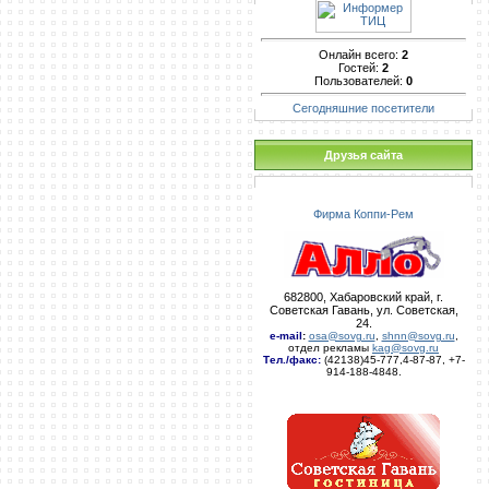
Онлайн всего:
2
Гостей:
2
Пользователей:
0
Сегодняшние посетители
Друзья сайта
Фирма Коппи-Рем
682800, Хабаровский край, г.
Советская Гавань, ул. Советская,
24.
e-mail
:
osa@sovg.ru
,
shnn@sovg.ru
,
отдел рекламы
kag@sovg.ru
Тел./факс:
(42138)45-777,4-87-87, +7-
914-188-4848.