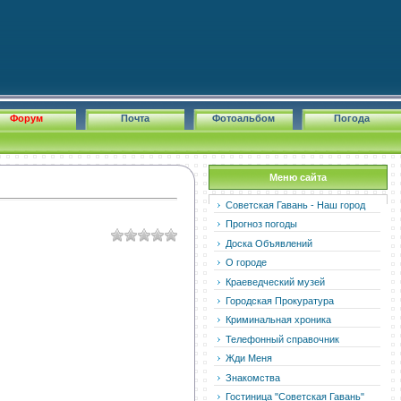
Форум
Почта
Фотоальбом
Погода
Меню сайта
Советская Гавань - Наш город
Прогноз погоды
Доска Объявлений
О городе
Краеведческий музей
Городская Прокуратура
Криминальная хроника
Телефонный справочник
Жди Меня
Знакомства
Гостиница "Советская Гавань"