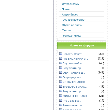
Фотоальбомы
Почта
Аудио-Видео
FAQ (вопрос/ответ)
Обратная связь
Статьи
Гостевая книга
Новое на форуме
(264)
Новости Совет...
(112)
РАЗЪЯСНЕНИЯ З...
(45)
Спутниковый и...
(8)
Результаты пр...
(149)
ОДН - ОЧЕНЬ Д...
(0)
О процедуре п...
(0)
ИЗ-ЗА ФИНАНСО...
(11)
ТРУДОВОЕ ЗАКО...
(7)
Результаты пр...
(21)
ЖИЛИЩНОЕ ЗАКО...
(13)
Что у вас в х...
(0)
Разыскиваю ро...
(26)