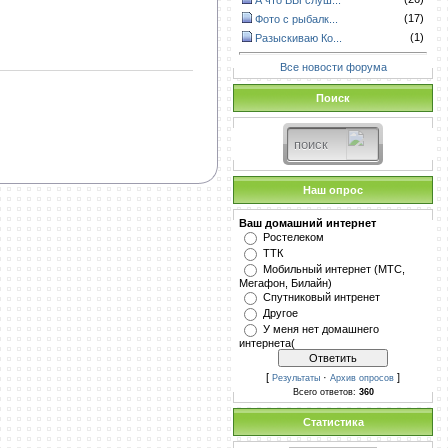
А что ВЫ слуш...
(17)
Фото с рыбалк...
(1)
Разыскиваю Ко...
Все новости форума
Поиск
Наш опрос
Ваш домашний интернет
Ростелеком
ТТК
Мобильный интернет (МТС,
Мегафон, Билайн)
Спутниковый интренет
Другое
У меня нет домашнего
интернета(
[
·
]
Результаты
Архив опросов
Всего ответов:
360
Статистика