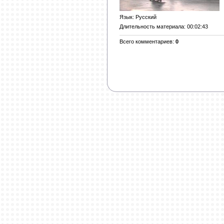
Язык
: Русский
Длительность материала
: 00:02:43
Всего комментариев
:
0