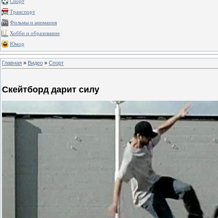
Спорт
Транспорт
Фильмы и анимация
Хобби и образование
Юмор
Главная
»
Видео
»
Спорт
Скейтборд дарит силу