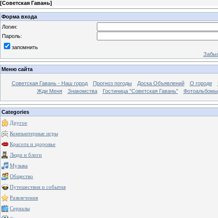
[
Советская Гавань
]
Форма входа
Логин:
Пароль:
запомнить
Забыл
Меню сайта
Советская Гавань - Наш город
Прогноз погоды
Доска Объявлений
О городе
Жди Меня
Знакомства
Гостиница "Советская Гавань"
Фотоальбомы
Categories
Другое
Компьютерные игры
Красота и здоровье
Люди и блоги
Музыка
Общество
Путешествия и события
Развлечения
Сериалы