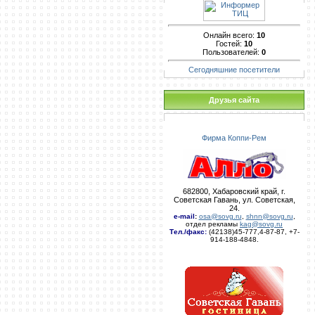
Онлайн всего:
10
Гостей:
10
Пользователей:
0
Сегодняшние посетители
Друзья сайта
Фирма Коппи-Рем
682800, Хабаровский край, г.
Советская Гавань, ул. Советская,
24.
e-mail
:
osa@sovg.ru
,
shnn@sovg.ru
,
отдел рекламы
kag@sovg.ru
Тел./факс:
(42138)45-777,4-87-87, +7-
914-188-4848.