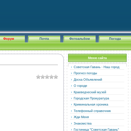
Форум
Почта
Фотоальбом
Погода
Меню сайта
Советская Гавань - Наш город
Прогноз погоды
Доска Объявлений
О городе
Краеведческий музей
Городская Прокуратура
Криминальная хроника
Телефонный справочник
Жди Меня
Знакомства
Гостиница "Советская Гавань"