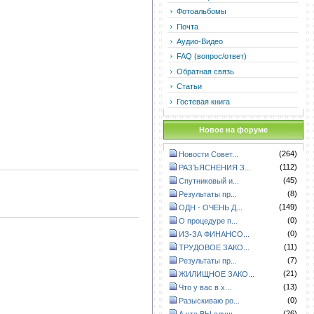
Фотоальбомы
Почта
Аудио-Видео
FAQ (вопрос/ответ)
Обратная связь
Статьи
Гостевая книга
Новое на форуме
(264)
Новости Совет...
(112)
РАЗЪЯСНЕНИЯ З...
(45)
Спутниковый и...
(8)
Результаты пр...
(149)
ОДН - ОЧЕНЬ Д...
(0)
О процедуре п...
(0)
ИЗ-ЗА ФИНАНСО...
(11)
ТРУДОВОЕ ЗАКО...
(7)
Результаты пр...
(21)
ЖИЛИЩНОЕ ЗАКО...
(13)
Что у вас в х...
(0)
Разыскиваю ро...
(26)