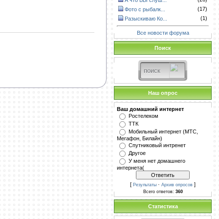
А что ВЫ слуш...
(17)
Фото с рыбалк...
(1)
Разыскиваю Ко...
Все новости форума
Поиск
Наш опрос
Ваш домашний интернет
Ростелеком
ТТК
Мобильный интернет (МТС,
Мегафон, Билайн)
Спутниковый интренет
Другое
У меня нет домашнего
интернета(
[
·
]
Результаты
Архив опросов
Всего ответов:
360
Статистика