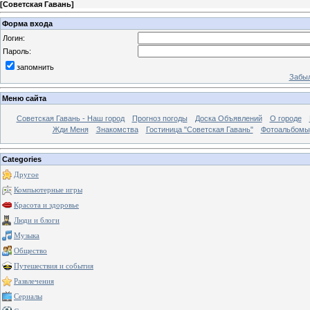
[
Советская Гавань
]
Форма входа
Логин:
Пароль:
запомнить
Забыл
Меню сайта
Советская Гавань - Наш город
Прогноз погоды
Доска Объявлений
О городе
Жди Меня
Знакомства
Гостиница "Советская Гавань"
Фотоальбомы
Categories
Другое
Компьютерные игры
Красота и здоровье
Люди и блоги
Музыка
Общество
Путешествия и события
Развлечения
Сериалы